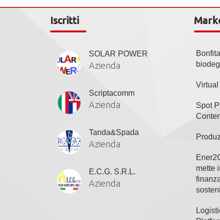
Iscritti
Mark
Bonfit
SOLAR POWER
biodeg
Azienda
Virtua
Scriptacomm
Azienda
Spot P
Conten
Tanda&Spada
Produz
Azienda
Ener2C
mette i
E.C.G. S.R.L.
finanza
Azienda
sosteni
Logisti