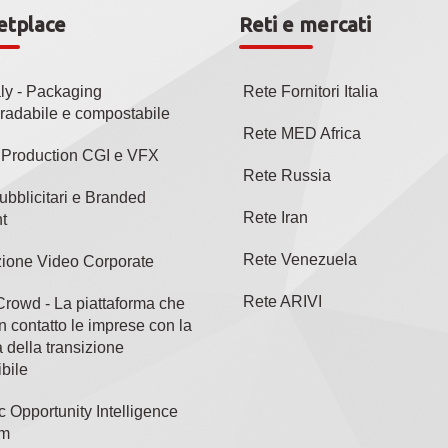
etplace
Reti e mercati
aly - Packaging
Rete Fornitori Italia
radabile e compostabile
Rete MED Africa
l Production CGI e VFX
Rete Russia
ubblicitari e Branded
Rete Iran
t
Rete Venezuela
ione Video Corporate
Rete ARIVI
rowd - La piattaforma che
n contatto le imprese con la
 della transizione
bile
c Opportunity Intelligence
rm