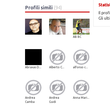
Statis
Profili simili
(94)
Il prof
Gli ul
AB BC
Abraxas D...
Alberto C...
alfonso c...
Andrea
Andrea
Anna Mari...
Camba
Guidi