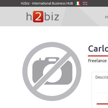
H2biz - International Business HUB
H
Carl
Freelance
Descri