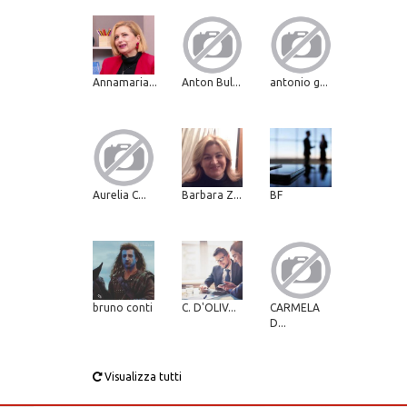
Annamaria...
Anton Bul...
antonio g...
Aurelia C...
Barbara Z...
BF
bruno conti
C. D'OLIV...
CARMELA
D...
Visualizza tutti