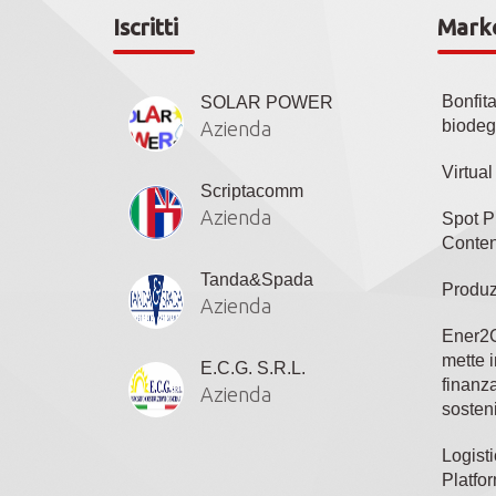
Iscritti
Mark
Bonfit
SOLAR POWER
biodeg
Azienda
Virtua
Scriptacomm
Azienda
Spot P
Conten
Tanda&Spada
Produz
Azienda
Ener2C
mette i
E.C.G. S.R.L.
finanza
Azienda
sosteni
Logisti
Platfo