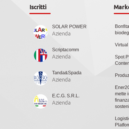
Iscritti
Mark
Bonfit
SOLAR POWER
biodeg
Azienda
Virtua
Scriptacomm
Azienda
Spot P
Conten
Tanda&Spada
Produz
Azienda
Ener2C
mette i
E.C.G. S.R.L.
finanza
Azienda
sosteni
Logisti
Platfo