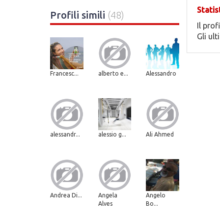
Statis
Profili simili
(48)
Il prof
Gli ul
Francesc...
alberto e...
Alessandro
alessandr...
alessio g...
Ali Ahmed
Andrea Di...
Angela
Angelo
Alves
Bo...