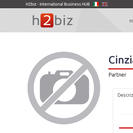
H2biz - International Business HUB
H
Cinz
Partner
Descri