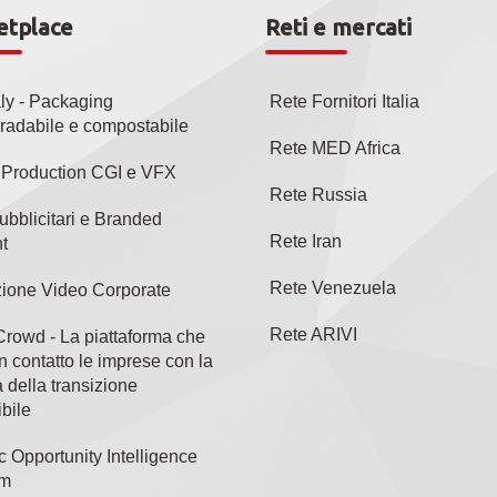
etplace
Reti e mercati
aly - Packaging
Rete Fornitori Italia
radabile e compostabile
Rete MED Africa
l Production CGI e VFX
Rete Russia
ubblicitari e Branded
Rete Iran
t
Rete Venezuela
ione Video Corporate
Rete ARIVI
rowd - La piattaforma che
n contatto le imprese con la
 della transizione
bile
c Opportunity Intelligence
rm