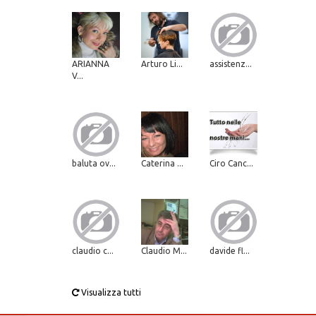
ARIANNA
Arturo Li...
assistenz...
V...
baluta ov...
Caterina ...
Ciro Canc...
claudio c...
Claudio M...
davide fl...
Visualizza tutti