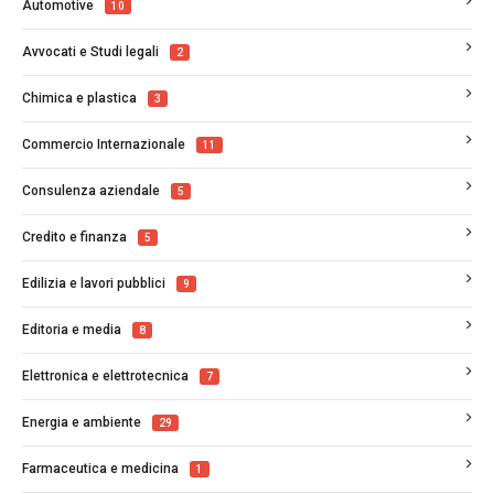
Automotive
10
Avvocati e Studi legali
2
Chimica e plastica
3
Commercio Internazionale
11
Consulenza aziendale
5
Credito e finanza
5
Edilizia e lavori pubblici
9
Editoria e media
8
Elettronica e elettrotecnica
7
Energia e ambiente
29
Farmaceutica e medicina
1