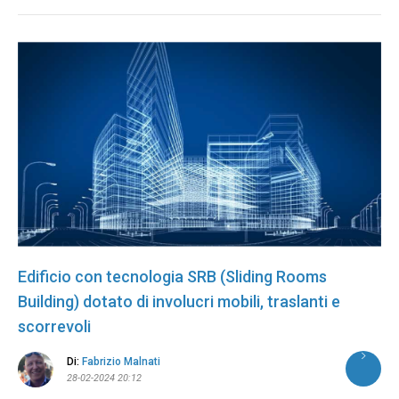
Edificio con tecnologia SRB (Sliding Rooms
Building) dotato di involucri mobili, traslanti e
scorrevoli
Di:
Fabrizio Malnati
28-02-2024 20:12