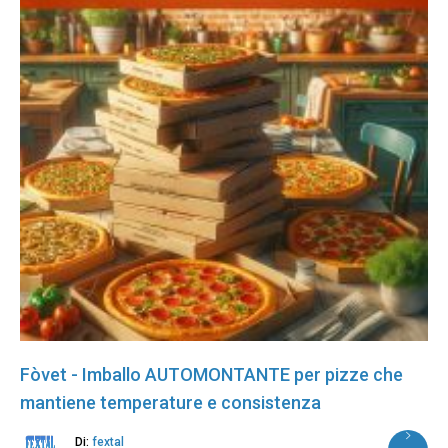
Fòvet - Imballo AUTOMONTANTE per pizze che
mantiene temperature e consistenza
Di:
fextal