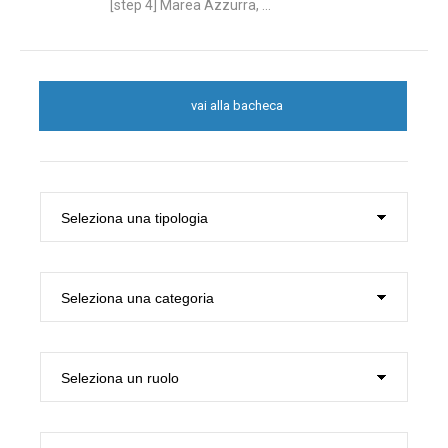
[step 4] Marea Azzurra, ...
vai alla bacheca